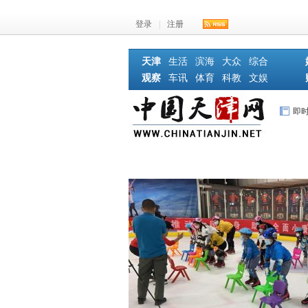
登录
|
注册
天津
生活
滨海
大众
综合
观察
车讯
体育
科教
文娱
即
首页
体育动态