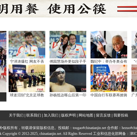
宁泽涛爆红 网友不吝
傅园慧场外更似段子手
魏纪中：举办冬奥会有
球迷泪别"北京足球教
孙杨抵达喀山后第一印
中国自行车联赛再掀骑
广
关于我们
|
联系我们
|
加入我们
|
版权声明
|
网站地图
|
留言反馈
|
我要投稿
所有，转载请保留版权信息。投稿邮：tougao#chinatianjin.net 合作邮：hezuo#chinatian
work Copyright © 2012-2025, chinatianjin.net. All Rights Reserved 工业和信息化部网备：