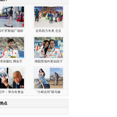
020“罗斯福广场杯
全民助力冬奥 北京
泽涛爆红 网友不
傅园慧场外更似段子
纪中：举办冬奥会
“小林志玲”骑马惨
热点