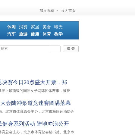
加入收藏
·
设为首页
休闲
消费
家居
美食
曝光
汽车
旅游
健康
体育
教学
总决赛今日20点盛大开票，郑
杯是世界上最顶级的国际女子网球团体赛事，被誉
育大会陆冲泵道竞速赛圆满落幕
体育局、北京市体育总会主办，北京市极限运动协会
全民健身系列活动 陆地冲浪公开
京市体育总会主办，北京市体育总会秘书处、北京市