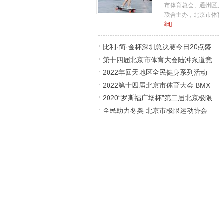
市体育总会、通州区
联合主办，北京市体育总
细]
比利·简·金杯深圳总决赛今日20点盛
第十四届北京市体育大会陆冲泵道竞
大开票，
2022年回天地区全民健身系列活动
速赛圆满落
2022第十四届北京市体育大会 BMX
陆地冲浪公
2020“罗斯福广场杯”第二届北京极限
精英擂台赛圆
全民助力冬奥 北京市极限运动协会
长板公开
冰雪推广普