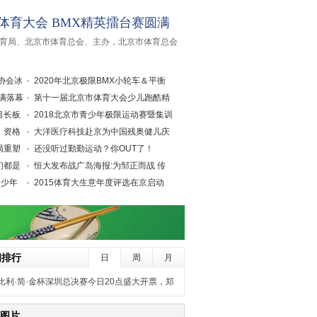
市体育大会 BMX精英擂台赛圆满
市体育局、北京市体育总会、主办，北京市体育总会
协会冰
2020年北京极限BMX小轮车＆平衡
圆满落幕
车公开
第十一届北京市体育大会少儿跑酷精
目长板
英赛
2018北京市青少年极限运动赛暨集训
》资格
营选
大洋医疗科技赴京为中国残奥健儿庆
局重塑
功
还没听过勤勤运动？你OUT了！
们都是
恒大发布战广岛海报:为邹正而战 传
青少年
递正
2015体育大生意年度评选在京启动
陈一
闻排行
日
周
月
比利·简·金杯深圳总决赛今日20点盛大开票，郑
洁担任赛事推广大使
图片