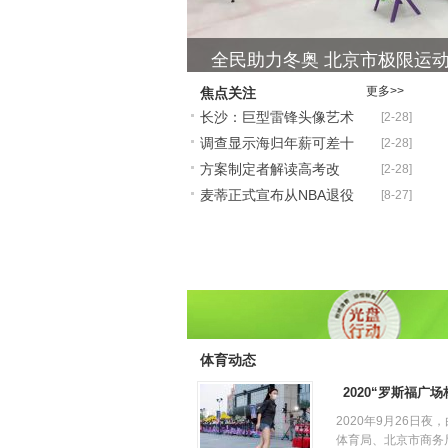
全民助力冬奥 北京市极限运
更多>>
焦点关注
全民助力冬奥 北京市极限运
长沙：巨型雷锋头像艺术
[2-28]
调查显示海归年薪可差十
[2-28]
雕像亮相雷锋故乡
全民助力冬奥 北京市极限运
方案制定者解读高考改
[2-28]
万 二线城市吸引力增
全民助力冬奥 北京市极限运
麦蒂正式宣布从NBA退役
[8-27]
革：会考综评或入高考评
表态仍可能重返中国
体育动态
2020“罗斯福广场
2020年9月26日夜
体育局、北京市商务