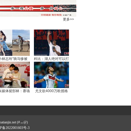
更多>>
“小林志玲”骑马惨被
科比：湖人绝对可以打
东媒体挺郜林：赛场
尤文欲4000万欧揽格
策
jin.net (#→@)
津ICP备2022001603号-3