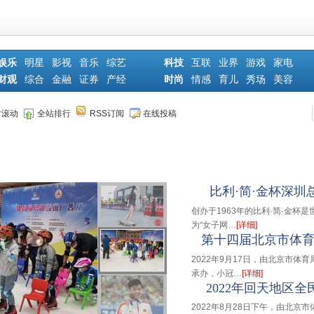
娱乐
明星
影视
音乐
综艺
科技
互联
业界
游戏
家电
财观
综合
金融
证券
产经
时尚
情感
育儿
秀场
美容
时滚动
全站排行
RSS订阅
在线投稿
比利·简·金杯深圳
创办于1963年的比利·简·金
为“女子网…
[详细]
第十四届北京市体
2022年9月17日，由北京市
承办，小冠…
[详细]
2022年回天地区
2022年8月28日下午，由北